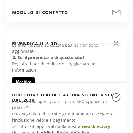
MODULO DI CONTATTO
RIVENDICA IL SITO
Le informazioni su questa pagina non sono
aggiornate?
👤
Sei il proprietario di questo sito?
Registrati per rivendicarlo e aggiornare le
informazioni.
Modifica
DIRECTORY ITALIA È ATTIVA SU INTERNET
DAL 2010
Sei una web agency, un esperto SEO oppure un
privato?
Puoi segnalare il tuo sito gratuitamente o scegliere
l’inclusione veloce a pagamento!
✅ Tutti i siti approvati sulla nostra
web directory
ricevono un
backlink diretto dofollow
.