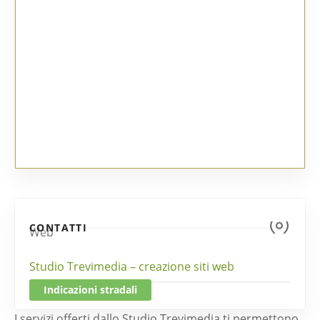
CONTATTI
Web
Studio Trevimedia – creazione siti web
Indicazioni stradali
I servizi offerti dallo Studio Trevimedia ti permettono