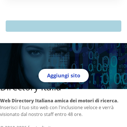
Aggiungi sito
Directory Italia
Web Directory Italiana
amica dei motori di ricerca
.
Inserisci il tuo sito web con l'inclusione veloce e verrà
visionato dal nostro staff entro 48 ore.