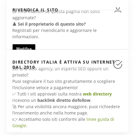
RIVENDICA IL SITO
Le informazioni su questa pagina non sono
aggiornate?
👤
Sei il proprietario di questo sito?
Registrati per rivendicarlo e aggiornare le
informazioni.
Modifica
DIRECTORY ITALIA È ATTIVA SU INTERNET
DAL 2010
Sei una web agency, un esperto SEO oppure un
privato?
Puoi segnalare il tuo sito gratuitamente o scegliere
l’inclusione veloce a pagamento!
✅ Tutti i siti approvati sulla nostra
web directory
ricevono un
backlink diretto dofollow
.
🚀 Per una visibilità ancora maggiore, puoi richiedere
l’inserimento anche nella home page.
👉 Accettiamo solo siti conformi alle
linee guida di
Google
.