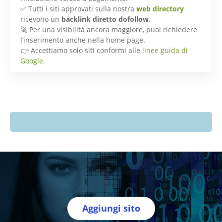
✅ Tutti i siti approvati sulla nostra
web directory
ricevono un
backlink diretto dofollow
.
🚀 Per una visibilità ancora maggiore, puoi richiedere
l’inserimento anche nella home page.
👉 Accettiamo solo siti conformi alle
linee guida di
Google
.
Aggiungi sito