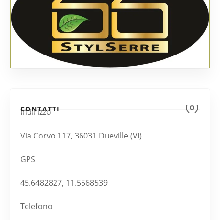
CONTATTI
Indirizzo
Via Corvo 117, 36031 Dueville (VI)
GPS
45.6482827, 11.5568539
Telefono