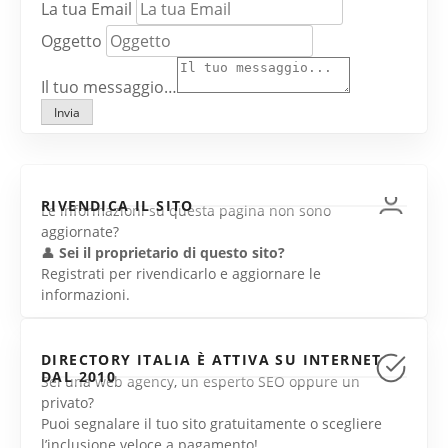
La tua Email
Oggetto
Il tuo messaggio…
Invia
RIVENDICA IL SITO
Le informazioni su questa pagina non sono
aggiornate?
👤
Sei il proprietario di questo sito?
Registrati per rivendicarlo e aggiornare le
informazioni.
DIRECTORY ITALIA È ATTIVA SU INTERNET
DAL 2010
Sei una web agency, un esperto SEO oppure un
privato?
Puoi segnalare il tuo sito gratuitamente o scegliere
l’inclusione veloce a pagamento!