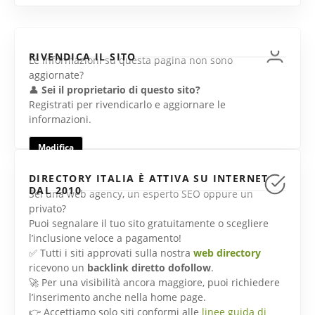
RIVENDICA IL SITO
Le informazioni su questa pagina non sono
aggiornate?
👤
Sei il proprietario di questo sito?
Registrati per rivendicarlo e aggiornare le
informazioni.
Modifica
DIRECTORY ITALIA È ATTIVA SU INTERNET
DAL 2010
Sei una web agency, un esperto SEO oppure un
privato?
Puoi segnalare il tuo sito gratuitamente o scegliere
l’inclusione veloce a pagamento!
✅ Tutti i siti approvati sulla nostra
web directory
ricevono un
backlink diretto dofollow
.
🚀 Per una visibilità ancora maggiore, puoi richiedere
l’inserimento anche nella home page.
👉 Accettiamo solo siti conformi alle
linee guida di