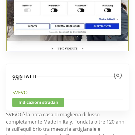
CONTATTI
Web
SVEVO
Indicazioni stradali
SVEVO è la nota casa di maglieria di lusso
completamente Made in Italy. Fondata oltre 120 anni
fa sull’equilibrio tra maestria artigianale e