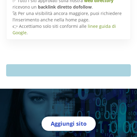
✅ Tutti i siti approvati sulla nostra
web directory
ricevono un
backlink diretto dofollow
.
🚀 Per una visibilità ancora maggiore, puoi richiedere
l’inserimento anche nella home page.
👉 Accettiamo solo siti conformi alle
linee guida di
Google
.
Aggiungi sito
Directory Italia