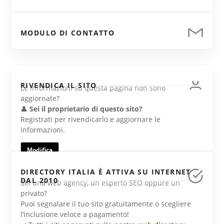
MODULO DI CONTATTO
RIVENDICA IL SITO
Le informazioni su questa pagina non sono
aggiornate?
👤
Sei il proprietario di questo sito?
Registrati per rivendicarlo e aggiornare le
informazioni.
Modifica
DIRECTORY ITALIA È ATTIVA SU INTERNET
DAL 2010
Sei una web agency, un esperto SEO oppure un
privato?
Puoi segnalare il tuo sito gratuitamente o scegliere
l’inclusione veloce a pagamento!