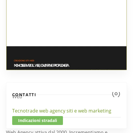
CONTATTI
Web
Tecnotrade web agency siti e web marketing
Indicazioni stradali
Web Agency attiva dal 2000. Incrementiamo e