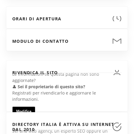
ORARI DI APERTURA
MODULO DI CONTATTO
RIVENDICA IL SITO
Le informazioni su questa pagina non sono
aggiornate?
👤
Sei il proprietario di questo sito?
Registrati per rivendicarlo e aggiornare le
informazioni.
Modifica
DIRECTORY ITALIA È ATTIVA SU INTERNET
DAL 2010
Sei una web agency, un esperto SEO oppure un