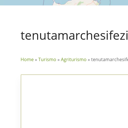
tenutamarchesifez
Home
»
Turismo
»
Agriturismo
»
tenutamarchesif