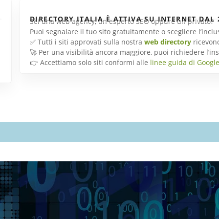
DIRECTORY ITALIA È ATTIVA SU INTERNET DAL 
Sei una web agency, un esperto SEO oppure un privato?
Puoi segnalare il tuo sito gratuitamente o scegliere l’inc
✅ Tutti i siti approvati sulla nostra
web directory
ricevon
🚀 Per una visibilità ancora maggiore, puoi richiedere l’
👉 Accettiamo solo siti conformi alle
linee guida di Googl