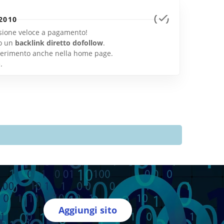
2010
lusione veloce a pagamento!
o un
backlink diretto dofollow
.
inserimento anche nella home page.
e
.
Aggiungi sito