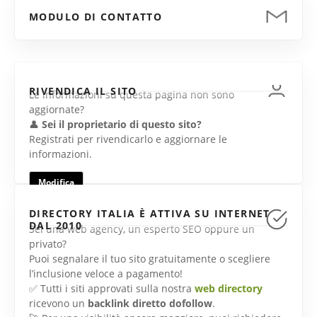
MODULO DI CONTATTO
RIVENDICA IL SITO
Le informazioni su questa pagina non sono
aggiornate?
👤
Sei il proprietario di questo sito?
Registrati per rivendicarlo e aggiornare le
informazioni.
Modifica
DIRECTORY ITALIA È ATTIVA SU INTERNET
DAL 2010
Sei una web agency, un esperto SEO oppure un
privato?
Puoi segnalare il tuo sito gratuitamente o scegliere
l’inclusione veloce a pagamento!
✅ Tutti i siti approvati sulla nostra
web directory
ricevono un
backlink diretto dofollow
.