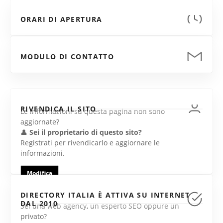
ORARI DI APERTURA
MODULO DI CONTATTO
RIVENDICA IL SITO
Le informazioni su questa pagina non sono
aggiornate?
👤
Sei il proprietario di questo sito?
Registrati per rivendicarlo e aggiornare le
informazioni.
Modifica
DIRECTORY ITALIA È ATTIVA SU INTERNET
DAL 2010
Sei una web agency, un esperto SEO oppure un
privato?