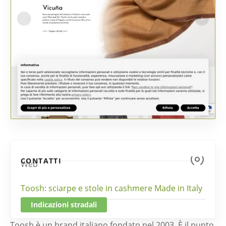
CONTATTI
Web
Toosh: sciarpe e stole in cashmere Made in Italy
Indicazioni stradali
Toosh è un brand italiano fondato nel 2003. È il punto