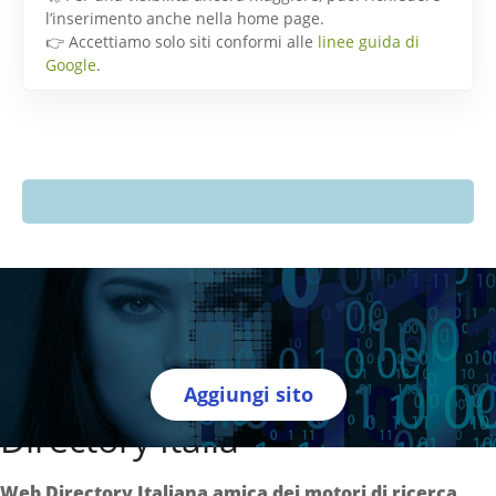
l’inserimento anche nella home page.
👉 Accettiamo solo siti conformi alle
linee guida di
Google
.
Aggiungi sito
Directory Italia
Web Directory Italiana
amica dei motori di ricerca
.