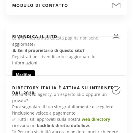
MODULO DI CONTATTO
RIVENDICA IL SITO
Le informazioni su questa pagina non sono
aggiornate?
👤
Sei il proprietario di questo sito?
Registrati per rivendicarlo e aggiornare le
informazioni.
Modifica
DIRECTORY ITALIA È ATTIVA SU INTERNET
DAL 2010
Sei una web agency, un esperto SEO oppure un
privato?
Puoi segnalare il tuo sito gratuitamente o scegliere
l’inclusione veloce a pagamento!
✅ Tutti i siti approvati sulla nostra
web directory
ricevono un
backlink diretto dofollow
.
🚀 Per una visibilità ancora maggiore, puoi richiedere