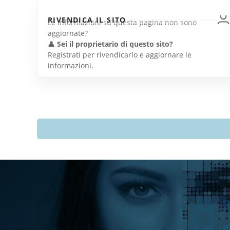
RIVENDICA IL SITO
Le informazioni su questa pagina non sono
aggiornate?
👤
Sei il proprietario di questo sito?
Registrati per rivendicarlo e aggiornare le
informazioni.
Directory Italia