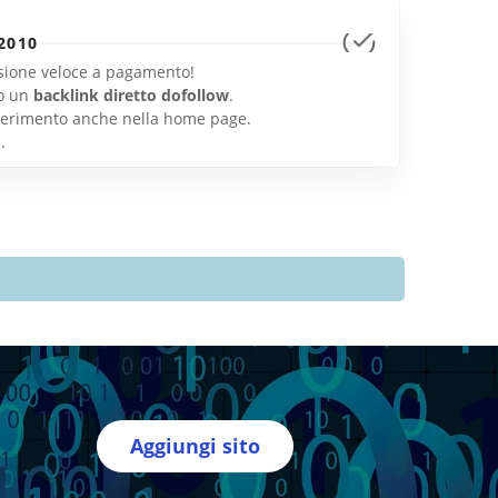
2010
lusione veloce a pagamento!
o un
backlink diretto dofollow
.
inserimento anche nella home page.
e
.
Aggiungi sito