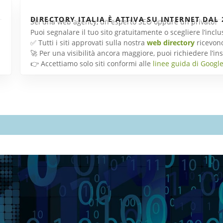
DIRECTORY ITALIA È ATTIVA SU INTERNET DAL 
Sei una web agency, un esperto SEO oppure un privato?
Puoi segnalare il tuo sito gratuitamente o scegliere l’inc
✅ Tutti i siti approvati sulla nostra
web directory
ricevon
🚀 Per una visibilità ancora maggiore, puoi richiedere l’
👉 Accettiamo solo siti conformi alle
linee guida di Googl