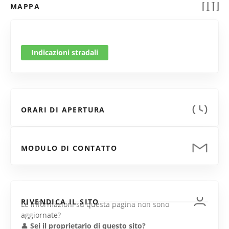
MAPPA
Indicazioni stradali
ORARI DI APERTURA
MODULO DI CONTATTO
RIVENDICA IL SITO
Le informazioni su questa pagina non sono
aggiornate?
👤
Sei il proprietario di questo sito?