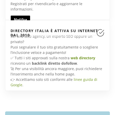
Registrati per rivendicarlo e aggiornare le
informazioni.
Modifica
DIRECTORY ITALIA È ATTIVA SU INTERNET
DAL 2010
Sei una web agency, un esperto SEO oppure un
privato?
Puoi segnalare il tuo sito gratuitamente o scegliere
l’inclusione veloce a pagamento!
✅ Tutti i siti approvati sulla nostra
web directory
ricevono un
backlink diretto dofollow
.
🚀 Per una visibilità ancora maggiore, puoi richiedere
l’inserimento anche nella home page.
👉 Accettiamo solo siti conformi alle
linee guida di
Google
.