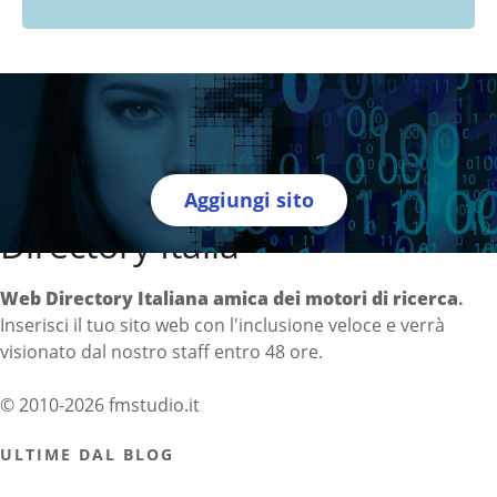
Aggiungi sito
Directory Italia
Web Directory Italiana
amica dei motori di ricerca
.
Inserisci il tuo sito web con l'inclusione veloce e verrà
visionato dal nostro staff entro 48 ore.
© 2010-2026 fmstudio.it
ULTIME DAL BLOG