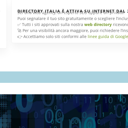
DIRECTORY ITALIA È ATTIVA SU INTERNET DAL 
Sei una web agency, un esperto SEO oppure un privato?
Puoi segnalare il tuo sito gratuitamente o scegliere l’inc
✅ Tutti i siti approvati sulla nostra
web directory
ricevon
🚀 Per una visibilità ancora maggiore, puoi richiedere l’
👉 Accettiamo solo siti conformi alle
linee guida di Googl