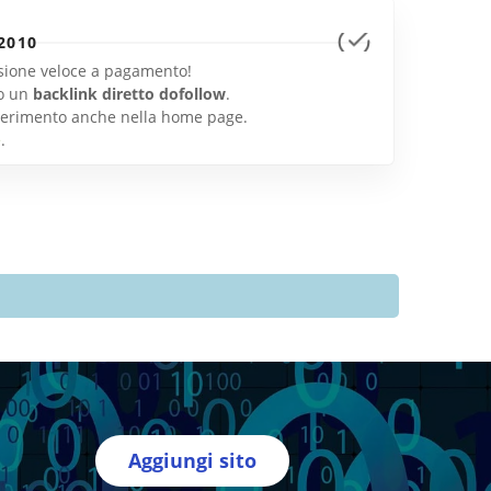
2010
lusione veloce a pagamento!
o un
backlink diretto dofollow
.
inserimento anche nella home page.
e
.
Aggiungi sito