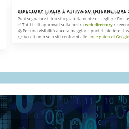
DIRECTORY ITALIA È ATTIVA SU INTERNET DAL 
Sei una web agency, un esperto SEO oppure un privato?
Puoi segnalare il tuo sito gratuitamente o scegliere l’inc
✅ Tutti i siti approvati sulla nostra
web directory
ricevon
🚀 Per una visibilità ancora maggiore, puoi richiedere l’
👉 Accettiamo solo siti conformi alle
linee guida di Googl