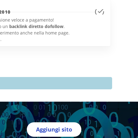
2010
lusione veloce a pagamento!
o un
backlink diretto dofollow
.
inserimento anche nella home page.
e
.
Aggiungi sito