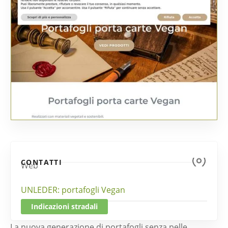
CONTATTI
Web
UNLEDER: portafogli Vegan
Indicazioni stradali
La nuova generazione di portafogli senza pelle