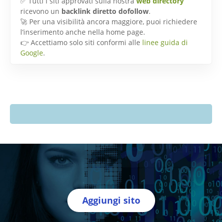
✅ Tutti i siti approvati sulla nostra
web directory
ricevono un
backlink diretto dofollow
.
🚀 Per una visibilità ancora maggiore, puoi richiedere
l’inserimento anche nella home page.
👉 Accettiamo solo siti conformi alle
linee guida di
Google
.
Aggiungi sito
Directory Italia