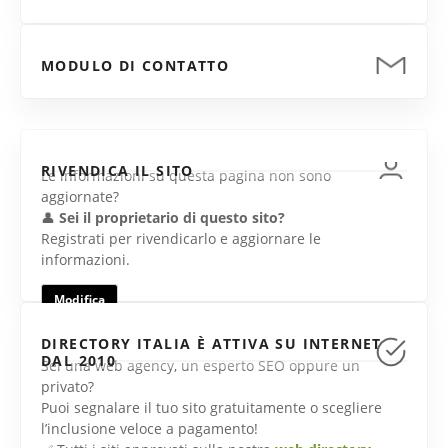
MODULO DI CONTATTO
RIVENDICA IL SITO
Le informazioni su questa pagina non sono
aggiornate?
👤
Sei il proprietario di questo sito?
Registrati per rivendicarlo e aggiornare le
informazioni.
Modifica
DIRECTORY ITALIA È ATTIVA SU INTERNET
DAL 2010
Sei una web agency, un esperto SEO oppure un
privato?
Puoi segnalare il tuo sito gratuitamente o scegliere
l’inclusione veloce a pagamento!