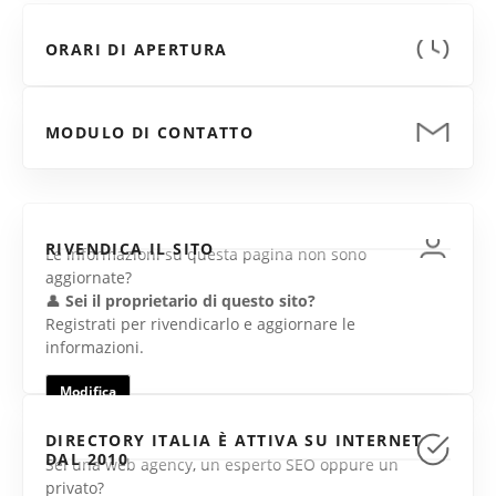
ORARI DI APERTURA
MODULO DI CONTATTO
RIVENDICA IL SITO
Le informazioni su questa pagina non sono
aggiornate?
👤
Sei il proprietario di questo sito?
Registrati per rivendicarlo e aggiornare le
informazioni.
Modifica
DIRECTORY ITALIA È ATTIVA SU INTERNET
DAL 2010
Sei una web agency, un esperto SEO oppure un
privato?