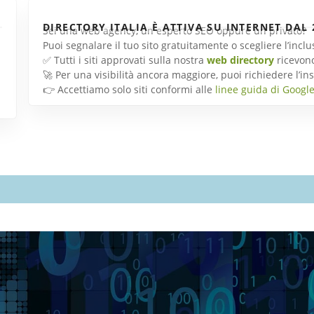
DIRECTORY ITALIA È ATTIVA SU INTERNET DAL 
Sei una web agency, un esperto SEO oppure un privato?
Puoi segnalare il tuo sito gratuitamente o scegliere l’inc
✅ Tutti i siti approvati sulla nostra
web directory
ricevon
🚀 Per una visibilità ancora maggiore, puoi richiedere l’
👉 Accettiamo solo siti conformi alle
linee guida di Googl