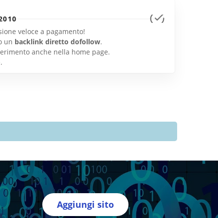
2010
lusione veloce a pagamento!
o un
backlink diretto dofollow
.
inserimento anche nella home page.
e
.
Aggiungi sito