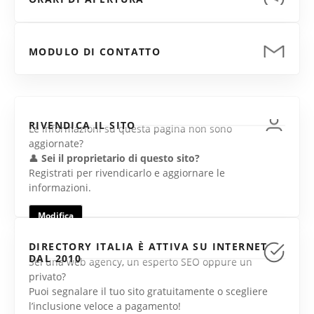
MODULO DI CONTATTO
RIVENDICA IL SITO
Le informazioni su questa pagina non sono
aggiornate?
👤
Sei il proprietario di questo sito?
Registrati per rivendicarlo e aggiornare le
informazioni.
Modifica
DIRECTORY ITALIA È ATTIVA SU INTERNET
DAL 2010
Sei una web agency, un esperto SEO oppure un
privato?
Puoi segnalare il tuo sito gratuitamente o scegliere
l’inclusione veloce a pagamento!