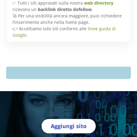
✅ Tutti i siti approvati sulla nostra
web directory
ricevono un
backlink diretto dofollow
.
🚀 Per una visibilità ancora maggiore, puoi richiedere
l’inserimento anche nella home page.
👉 Accettiamo solo siti conformi alle
linee guida di
Google
.
Aggiungi sito