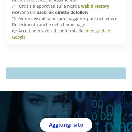
✅ Tutti i siti approvati sulla nostra
web directory
ricevono un
backlink diretto dofollow
.
🚀 Per una visibilità ancora maggiore, puoi richiedere
l’inserimento anche nella home page.
👉 Accettiamo solo siti conformi alle
linee guida di
Google
.
Aggiungi sito