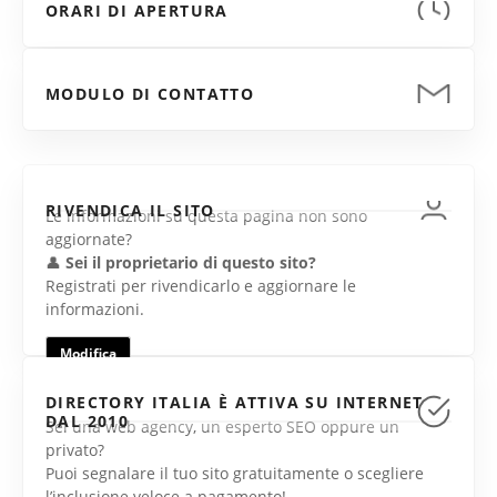
ORARI DI APERTURA
MODULO DI CONTATTO
RIVENDICA IL SITO
Le informazioni su questa pagina non sono
aggiornate?
👤
Sei il proprietario di questo sito?
Registrati per rivendicarlo e aggiornare le
informazioni.
Modifica
DIRECTORY ITALIA È ATTIVA SU INTERNET
DAL 2010
Sei una web agency, un esperto SEO oppure un
privato?
Puoi segnalare il tuo sito gratuitamente o scegliere
l’inclusione veloce a pagamento!