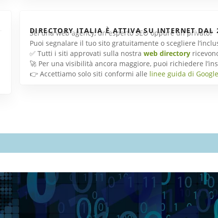
DIRECTORY ITALIA È ATTIVA SU INTERNET DAL 
Sei una web agency, un esperto SEO oppure un privato?
Puoi segnalare il tuo sito gratuitamente o scegliere l’inc
✅ Tutti i siti approvati sulla nostra
web directory
ricevon
🚀 Per una visibilità ancora maggiore, puoi richiedere l’
👉 Accettiamo solo siti conformi alle
linee guida di Googl