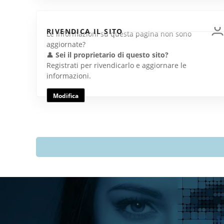
RIVENDICA IL SITO
Le informazioni su questa pagina non sono
aggiornate?
👤
Sei il proprietario di questo sito?
Registrati per rivendicarlo e aggiornare le
informazioni.
Modifica