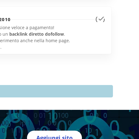
2010
lusione veloce a pagamento!
o un
backlink diretto dofollow
.
inserimento anche nella home page.
e
.
Aggiungi sito