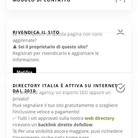
RIVENDICA IL SITO
Le informazioni su questa pagina non sono
aggiornate?
👤
Sei il proprietario di questo sito?
Registrati per rivendicarlo e aggiornare le
informazioni.
Modifica
DIRECTORY ITALIA È ATTIVA SU INTERNET
DAL 2010
Sei una web agency, un esperto SEO oppure un
privato?
Puoi segnalare il tuo sito gratuitamente o scegliere
l’inclusione veloce a pagamento!
✅ Tutti i siti approvati sulla nostra
web directory
ricevono un
backlink diretto dofollow
.
🚀 Per una visibilità ancora maggiore, puoi richiedere
l’inserimento anche nella home page.