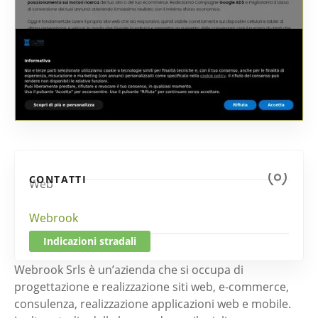
CONTATTI
Web
Webrook
Indicazioni stradali
Webrook Srls è un’azienda che si occupa di
progettazione e realizzazione siti web, e-commerce,
consulenza, realizzazione applicazioni web e mobile.