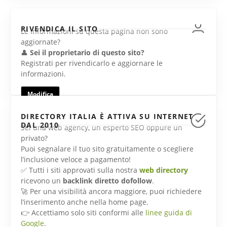
RIVENDICA IL SITO
Le informazioni su questa pagina non sono
aggiornate?
👤
Sei il proprietario di questo sito?
Registrati per rivendicarlo e aggiornare le
informazioni.
Modifica
DIRECTORY ITALIA È ATTIVA SU INTERNET
DAL 2010
Sei una web agency, un esperto SEO oppure un
privato?
Puoi segnalare il tuo sito gratuitamente o scegliere
l’inclusione veloce a pagamento!
✅ Tutti i siti approvati sulla nostra
web directory
ricevono un
backlink diretto dofollow
.
🚀 Per una visibilità ancora maggiore, puoi richiedere
l’inserimento anche nella home page.
👉 Accettiamo solo siti conformi alle
linee guida di
Google
.