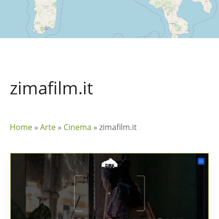
zimafilm.it
Home
»
Arte
»
Cinema
»
zimafilm.it