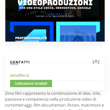
CONTATTI
Web
zimafilm.it
Indicazioni stradali
Zima film rappresenta la combinazione di idee, stile,
passione e competenza nella produzione video di
cortometraggi, film documentari, fiction, matrimoni e