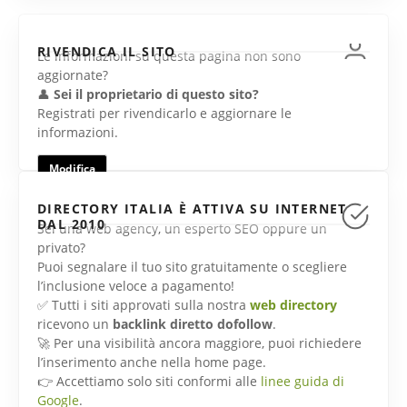
RIVENDICA IL SITO
Le informazioni su questa pagina non sono
aggiornate?
👤
Sei il proprietario di questo sito?
Registrati per rivendicarlo e aggiornare le
informazioni.
Modifica
DIRECTORY ITALIA È ATTIVA SU INTERNET
DAL 2010
Sei una web agency, un esperto SEO oppure un
privato?
Puoi segnalare il tuo sito gratuitamente o scegliere
l’inclusione veloce a pagamento!
✅ Tutti i siti approvati sulla nostra
web directory
ricevono un
backlink diretto dofollow
.
🚀 Per una visibilità ancora maggiore, puoi richiedere
l’inserimento anche nella home page.
👉 Accettiamo solo siti conformi alle
linee guida di
Google
.