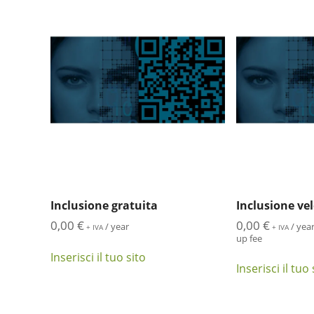
e
z
z
o
:
d
a
l
p
i
ù
e
Inclusione gratuita
Inclusione ve
c
0,00
€
0,00
€
o
/ year
/ yea
+ IVA
+ IVA
up fee
n
Inserisci il tuo sito
o
Inserisci il tuo 
m
i
c