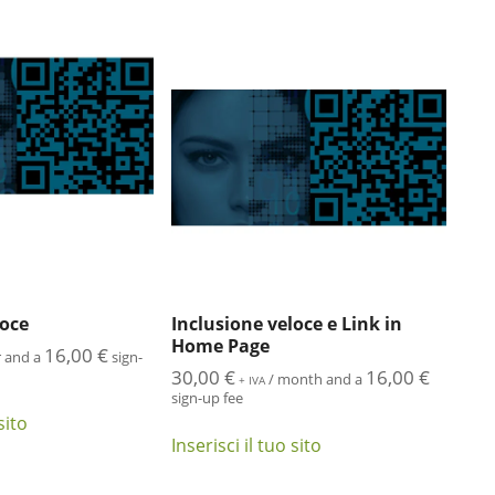
loce
Inclusione veloce e Link in
Home Page
16,00
€
r and a
sign-
30,00
€
16,00
€
/ month and a
+ IVA
sign-up fee
sito
Inserisci il tuo sito