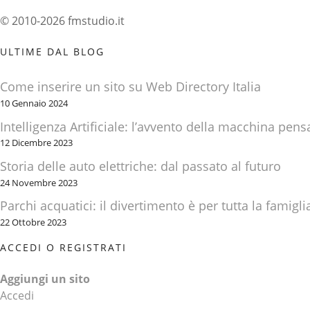
g
© 2010-2026 fmstudio.it
a
ULTIME DAL BLOG
z
Come inserire un sito su Web Directory Italia
i
10 Gennaio 2024
Intelligenza Artificiale: l’avvento della macchina pens
o
12 Dicembre 2023
n
Storia delle auto elettriche: dal passato al futuro
e
24 Novembre 2023
Parchi acquatici: il divertimento è per tutta la famigli
t
22 Ottobre 2023
r
ACCEDI O REGISTRATI
a
Aggiungi un sito
Accedi
i