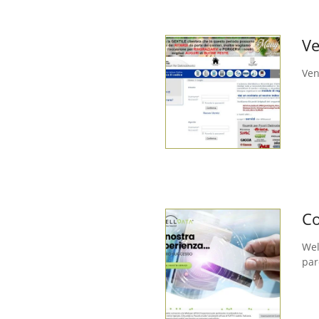
Ve
Ven
Co
Wel
par