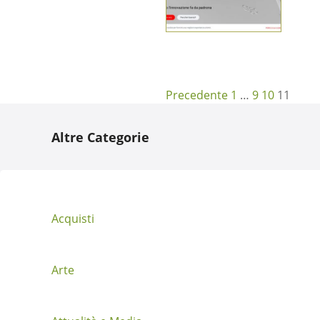
N
Precedente
1
…
9
10
11
a
Altre Categorie
v
i
g
Acquisti
a
z
Arte
i