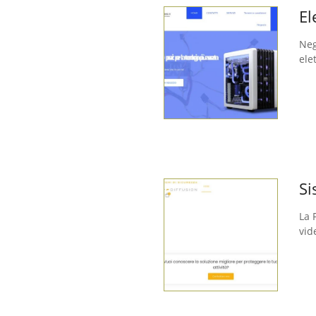
El
Neg
elet
Si
La 
vid