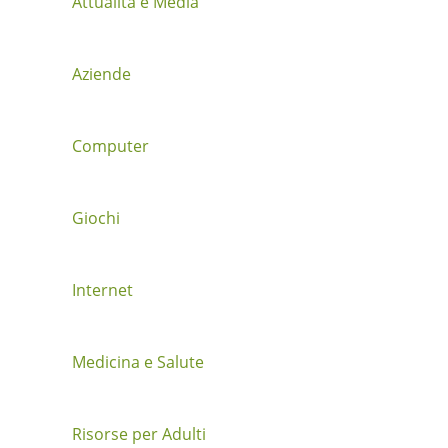
Attualità e Media
o
n
Aziende
e
t
Computer
r
a
Giochi
i
Internet
p
o
Medicina e Salute
s
t
Risorse per Adulti