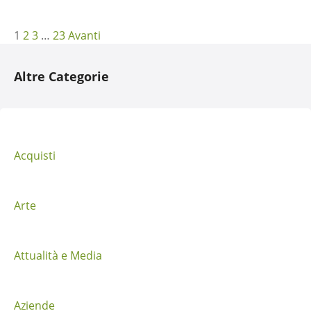
N
1
2
3
…
23
Avanti
a
Altre Categorie
v
i
g
Acquisti
a
z
Arte
i
Attualità e Media
o
n
Aziende