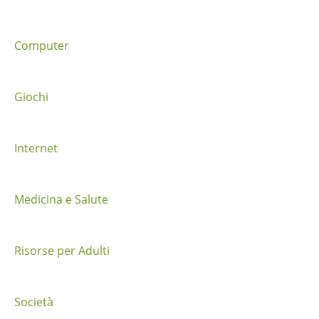
e
t
Computer
r
a
Giochi
i
Internet
p
o
Medicina e Salute
s
t
Risorse per Adulti
Società