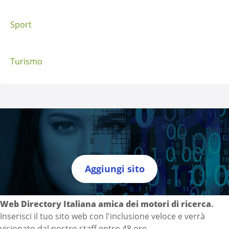
Sport
Turismo
Aggiungi sito
Directory Italia
Web Directory Italiana
amica dei motori di ricerca
.
Inserisci il tuo sito web con l'inclusione veloce e verrà
visionato dal nostro staff entro 48 ore.