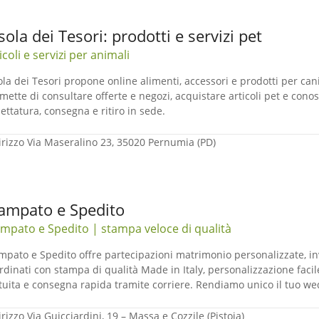
Isola dei Tesori: prodotti e servizi pet
icoli e servizi per animali
sola dei Tesori propone online alimenti, accessori e prodotti per cani, g
mette di consultare offerte e negozi, acquistare articoli pet e cono
lettatura, consegna e ritiro in sede.
irizzo
Via Maseralino 23, 35020 Pernumia (PD)
ampato e Spedito
mpato e Spedito | stampa veloce di qualità
mpato e Spedito offre partecipazioni matrimonio personalizzate, inv
rdinati con stampa di qualità Made in Italy, personalizzazione facil
tuita e consegna rapida tramite corriere. Rendiamo unico il tuo we
irizzo
Via Guicciardini, 19 – Massa e Cozzile (Pistoia)