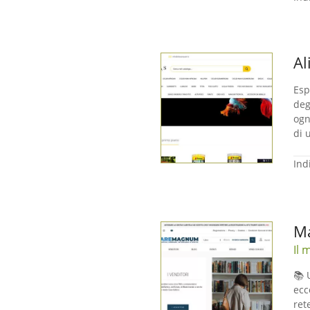
Al
Esp
deg
ogn
di 
Ind
Ma
Il 
📚 
ecc
ret