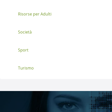
s
t
Risorse per Adulti
Società
Sport
Turismo