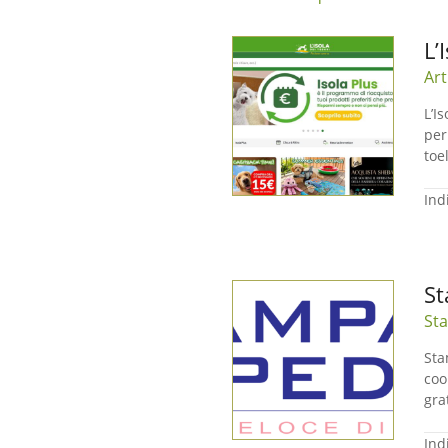
L’
Art
L’I
per
toe
Ind
St
Sta
Sta
coo
gra
Ind