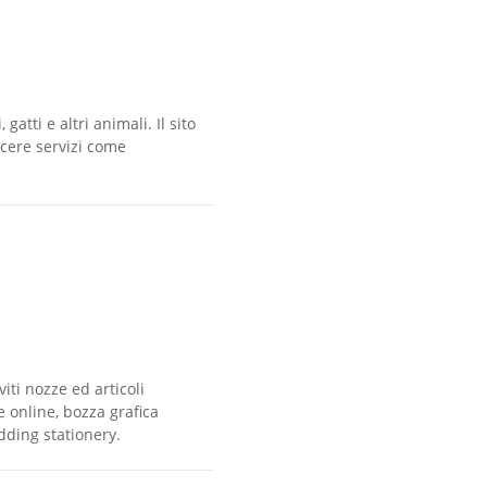
atti e altri animali. Il sito
scere servizi come
iti nozze ed articoli
e online, bozza grafica
dding stationery.