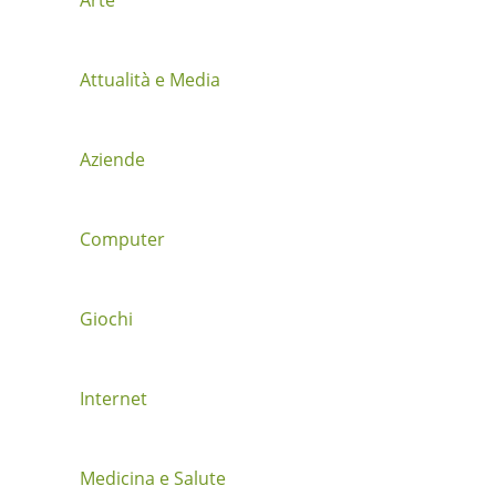
z
i
Attualità e Media
o
n
Aziende
e
t
Computer
r
a
Giochi
i
Internet
p
o
Medicina e Salute