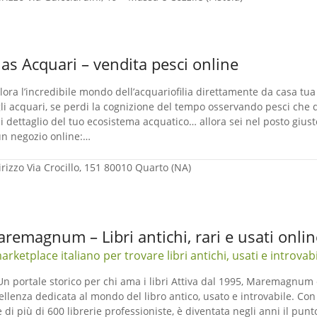
ias Acquari – vendita pesci online
lora l’incredibile mondo dell’acquariofilia direttamente da casa t
li acquari, se perdi la cognizione del tempo osservando pesci che d
i dettaglio del tuo ecosistema acquatico… allora sei nel posto giust
un negozio online:…
irizzo
Via Crocillo, 151 80010 Quarto (NA)
remagnum – Libri antichi, rari e usati onlin
marketplace italiano per trovare libri antichi, usati e introvabi
Un portale storico per chi ama i libri Attiva dal 1995, Maremagnum 
ellenza dedicata al mondo del libro antico, usato e introvabile. Con o
e di più di 600 librerie professioniste, è diventata negli anni il pun