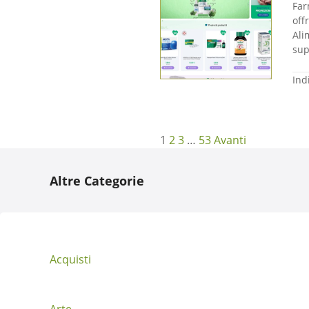
​Fa
off
Ali
sup
Ind
N
1
2
3
…
53
Avanti
a
Altre Categorie
v
i
g
Acquisti
a
Arte