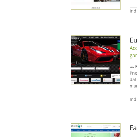
Ind
Eu
Acq
ga
🚗 
Pne
dal
mar
Ind
Fa