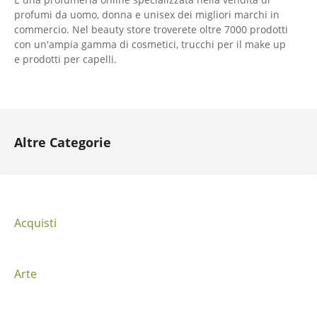
profumi da uomo, donna e unisex dei migliori marchi in
commercio. Nel beauty store troverete oltre 7000 prodotti
con un'ampia gamma di cosmetici, trucchi per il make up
e prodotti per capelli.
N
Altre Categorie
a
v
i
Acquisti
g
a
Arte
z