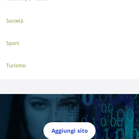
t
Società
Sport
Turismo
Aggiungi sito
Directory Italia