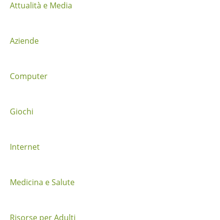
i
Attualità e Media
o
Aziende
n
e
Computer
t
r
Giochi
a
i
Internet
p
o
Medicina e Salute
s
Risorse per Adulti