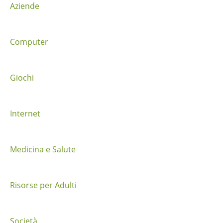
Aziende
e
t
Computer
r
a
Giochi
i
Internet
p
o
Medicina e Salute
s
t
Risorse per Adulti
Società