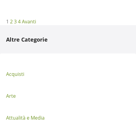
N
1
2
3
4
Avanti
a
Altre Categorie
v
i
g
Acquisti
a
z
Arte
i
Attualità e Media
o
n