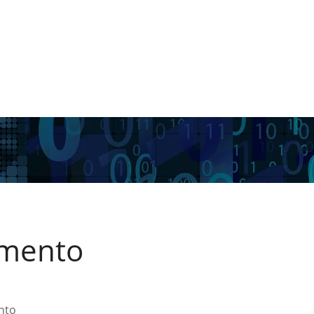
mento
nto