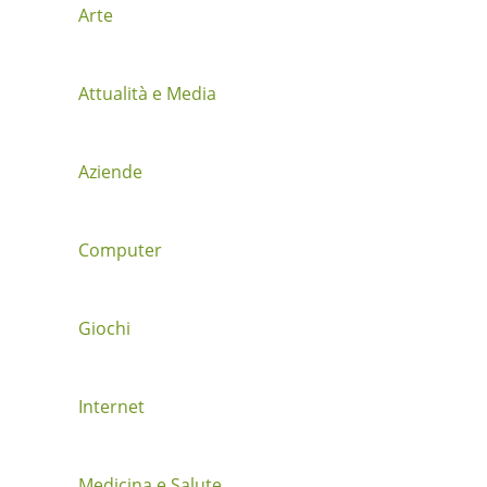
z
Arte
i
Attualità e Media
o
n
Aziende
e
t
Computer
r
a
Giochi
i
Internet
p
o
Medicina e Salute