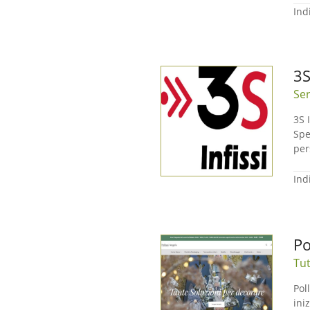
Ind
3S
Ser
3S 
Spe
per
Ind
Po
Tut
Pol
ini