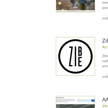
mer
pla
Ind
Zi
Arr
Zib
nel
arr
Ind
AA
Ven