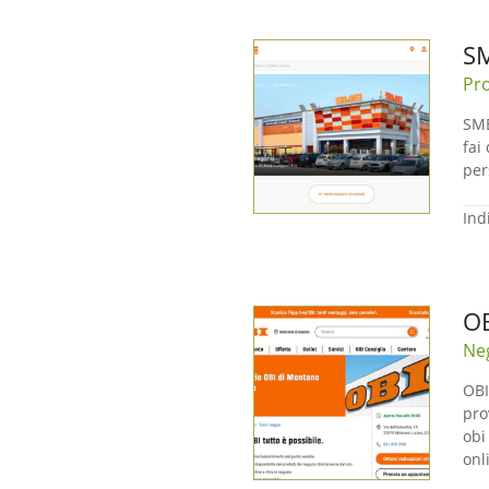
SM
Pro
SME
fai
per
Ind
OB
Neg
OBI
pro
obi
onl