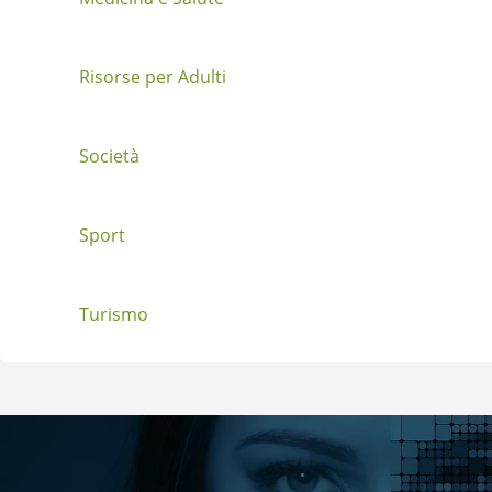
s
t
Risorse per Adulti
Società
Sport
Turismo