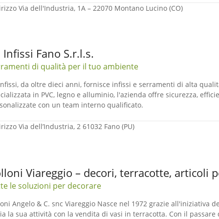
irizzo
Via dell'Industria, 1A – 22070 Montano Lucino (CO)
 Infissi Fano S.r.l.s.
ramenti di qualità per il tuo ambiente
Infissi, da oltre dieci anni, fornisce infissi e serramenti di alta qua
cializzata in PVC, legno e alluminio, l'azienda offre sicurezza, effic
sonalizzate con un team interno qualificato.
irizzo
Via dell’Industria, 2 61032 Fano (PU)
lloni Viareggio – decori, terracotte, articoli pe
te le soluzioni per decorare
loni Angelo & C. snc Viareggio Nasce nel 1972 grazie all'iniziativa d
zia la sua attività con la vendita di vasi in terracotta. Con il passare 