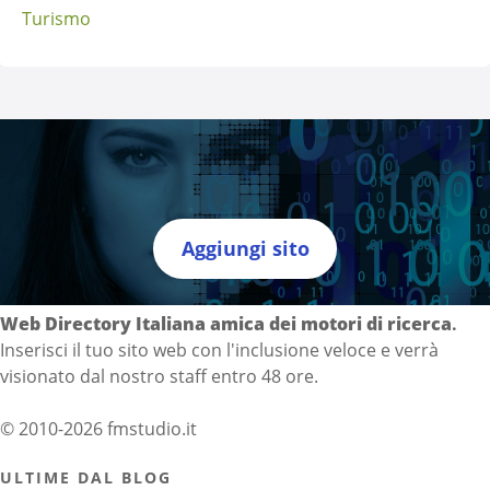
Turismo
Aggiungi sito
Directory Italia
Web Directory Italiana
amica dei motori di ricerca
.
Inserisci il tuo sito web con l'inclusione veloce e verrà
visionato dal nostro staff entro 48 ore.
© 2010-2026 fmstudio.it
ULTIME DAL BLOG