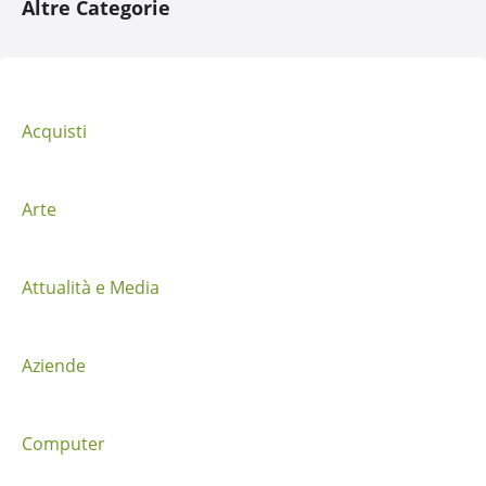
Altre Categorie
v
i
g
Acquisti
a
z
Arte
i
Attualità e Media
o
n
Aziende
e
t
Computer
r