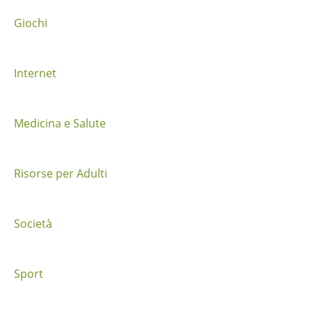
a
Giochi
i
Internet
p
o
Medicina e Salute
s
t
Risorse per Adulti
Società
Sport