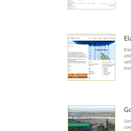
El
Ela
uti
set
ela
Go
Gom
com