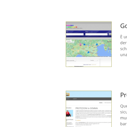
Go
È u
der
sch
una
Pr
Que
sic
mur
bar