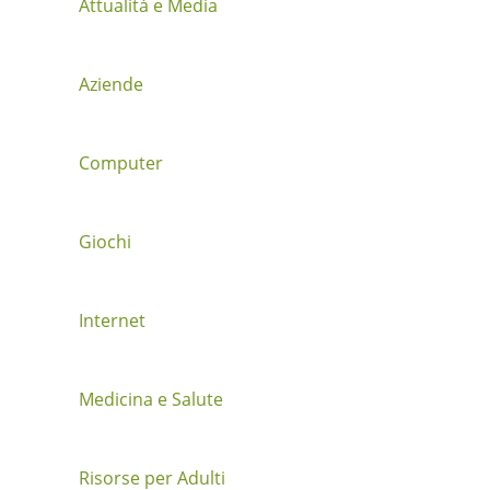
i
Attualità e Media
o
Aziende
n
e
Computer
t
r
Giochi
a
i
Internet
p
Medicina e Salute
o
s
Risorse per Adulti