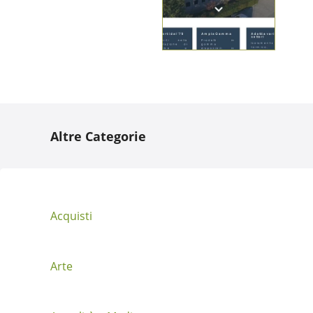
N
Altre Categorie
a
v
i
Acquisti
g
a
Arte
z