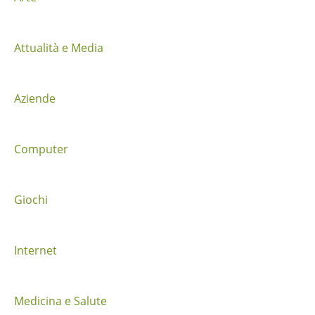
z
i
Attualità e Media
o
n
Aziende
e
t
Computer
r
a
Giochi
i
Internet
p
o
Medicina e Salute