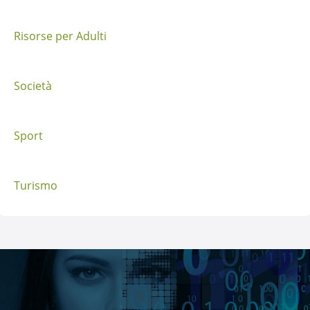
s
t
Risorse per Adulti
Società
Sport
Turismo