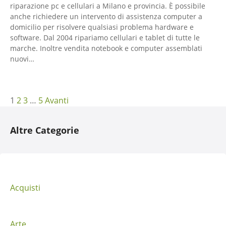
riparazione pc e cellulari a Milano e provincia. È possibile
anche richiedere un intervento di assistenza computer a
domicilio per risolvere qualsiasi problema hardware e
software. Dal 2004 ripariamo cellulari e tablet di tutte le
marche. Inoltre vendita notebook e computer assemblati
nuovi…
N
1
2
3
…
5
Avanti
a
Altre Categorie
v
i
g
Acquisti
a
Arte