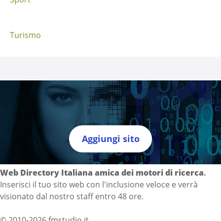
Turismo
Aggiungi sito
Directory Italia
Web Directory Italiana
amica dei motori di ricerca
.
Inserisci il tuo sito web con l'inclusione veloce e verrà
visionato dal nostro staff entro 48 ore.
© 2010-2026 fmstudio.it