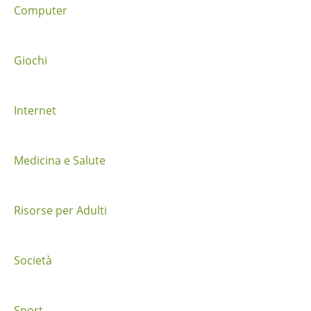
Computer
t
r
Giochi
a
i
Internet
p
o
Medicina e Salute
s
Risorse per Adulti
t
Società
Sport