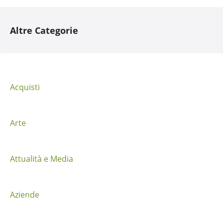
N
Altre Categorie
a
v
i
Acquisti
g
a
Arte
z
i
Attualità e Media
o
Aziende
n
e