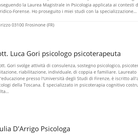
nseguendo la Laurea Magistrale in Psicologia applicata ai contesti d
ridico-Forense. Ho proseguito i miei studi con la specializzazione…
irizzo
03100 Frosinone (FR)
tt. Luca Gori psicologo psicoterapeuta
dott. Gori svolge attività di consulenza, sostegno psicologico, psicot
litazione, riabilitazione, individuale, di coppia e familiare. Laureato
l'educazione presso l'Università degli Studi di Firenze, è iscritto all
cologi della Toscana. È specializzato in psicoterapia cognitivo costr
alta…
ulia D'Arrigo Psicologa