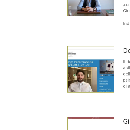
,co
Giu
Ind
Do
Il 
abi
del
psi
di 
Gi