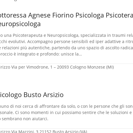
ttoressa Agnese Fiorino Psicologa Psicoter
uropsicologa
o una Psicoterapeuta e Neuropsicologa, specializzata in traumi relaz
cchi evolutivi. Accompagno persone sensibili ed iper adattive a ritr
e relazioni più autentiche, partendo da uno spazio di ascolto radical
roccio è integrato e profondo: unisce la…
irizzo
Via per Vimodrone, 1 – 20093 Cologno Monzese (MI)
icologo Busto Arsizio
uno di noi cerca di affrontare da solo, o con le persone che gli sono 
sonale. Ci sono momenti in cui possiamo sentire che le soluzioni e 
o sembrano non aiutarci.
irizzo
Via Mazzini, 3 21152 Busto Arsizio (VA)