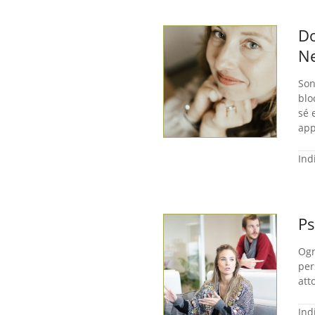
Do
Ne
Son
blo
sé 
app
Ind
Ps
Ogn
per
att
Ind