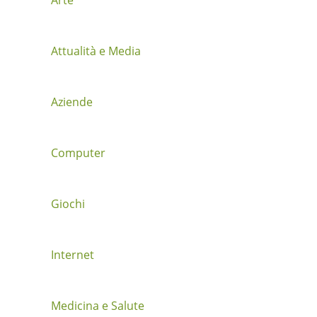
z
i
Attualità e Media
o
n
Aziende
e
t
Computer
r
a
Giochi
i
Internet
p
o
Medicina e Salute