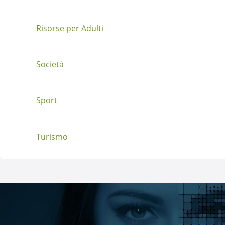
s
t
Risorse per Adulti
Società
Sport
Turismo