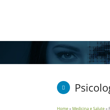
V
a
i
a
l
c
o
n
t
e
n
u
t
o
Psicolo
Home
»
Medicina e Salute
»