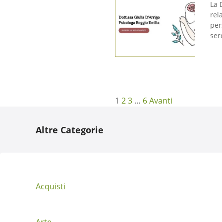
La 
rel
per
ser
N
1
2
3
…
6
Avanti
a
Altre Categorie
v
i
g
Acquisti
a
Arte