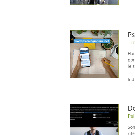
Ps
Tro
Hai
por
le 
Ind
Do
Psi
Son
rif