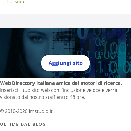
Turismo
Aggiungi sito
Directory Italia
Web Directory Italiana
amica dei motori di ricerca
.
Inserisci il tuo sito web con l'inclusione veloce e verrà
visionato dal nostro staff entro 48 ore.
© 2010-2026 fmstudio.it
ULTIME DAL BLOG