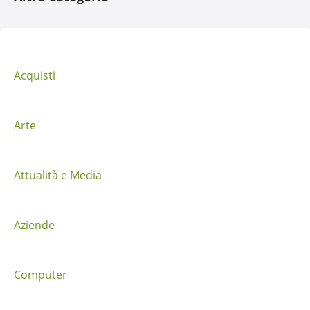
v
i
g
Acquisti
a
z
Arte
i
Attualità e Media
o
n
Aziende
e
t
Computer
r