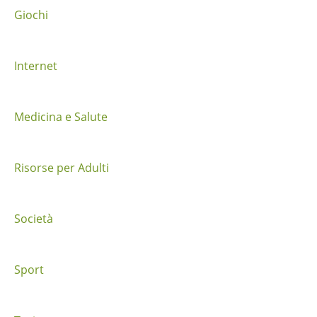
a
Giochi
i
Internet
p
o
Medicina e Salute
s
t
Risorse per Adulti
Società
Sport