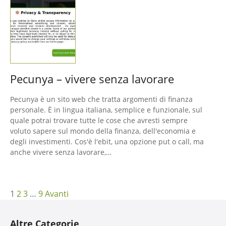
Pecunya – vivere senza lavorare
Pecunya è un sito web che tratta argomenti di finanza
personale. È in lingua italiana, semplice e funzionale, sul
quale potrai trovare tutte le cose che avresti sempre
voluto sapere sul mondo della finanza, dell'economia e
degli investimenti. Cos'è l'ebit, una opzione put o call, ma
anche vivere senza lavorare,…
N
1
2
3
…
9
Avanti
a
Altre Categorie