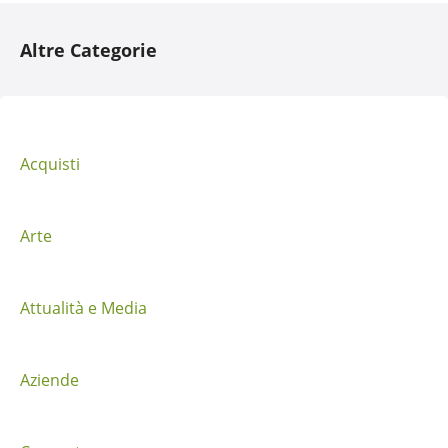
a
Altre Categorie
v
i
g
Acquisti
a
z
Arte
i
Attualità e Media
o
n
Aziende
e