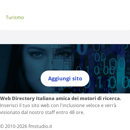
Turismo
Aggiungi sito
Directory Italia
Web Directory Italiana
amica dei motori di ricerca
.
Inserisci il tuo sito web con l'inclusione veloce e verrà
visionato dal nostro staff entro 48 ore.
© 2010-2026 fmstudio.it