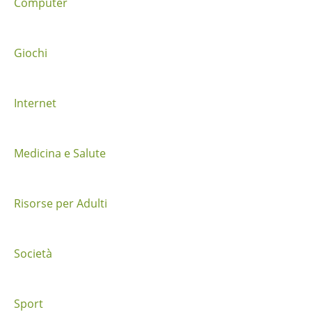
t
Computer
r
a
Giochi
i
Internet
p
o
Medicina e Salute
s
t
Risorse per Adulti
Società
Sport