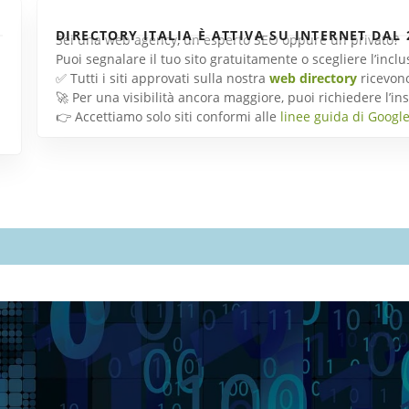
DIRECTORY ITALIA È ATTIVA SU INTERNET DAL 
Sei una web agency, un esperto SEO oppure un privato?
Puoi segnalare il tuo sito gratuitamente o scegliere l’inc
✅ Tutti i siti approvati sulla nostra
web directory
ricevon
🚀 Per una visibilità ancora maggiore, puoi richiedere l’
👉 Accettiamo solo siti conformi alle
linee guida di Googl