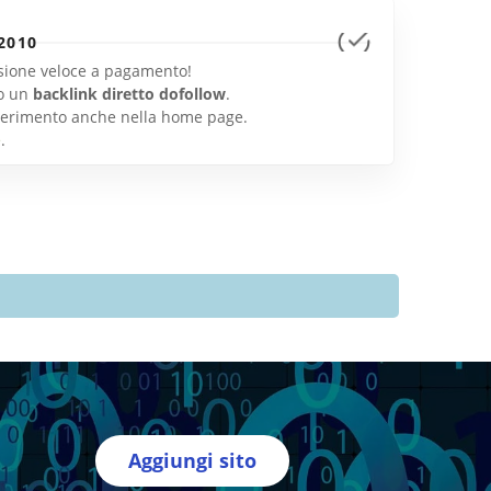
2010
lusione veloce a pagamento!
o un
backlink diretto dofollow
.
inserimento anche nella home page.
e
.
Aggiungi sito