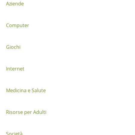
Aziende
e
t
Computer
r
a
Giochi
i
Internet
p
o
Medicina e Salute
s
t
Risorse per Adulti
Società