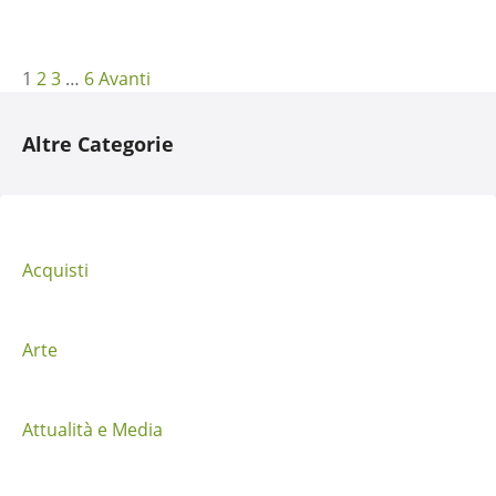
N
1
2
3
…
6
Avanti
a
Altre Categorie
v
i
g
Acquisti
a
z
Arte
i
Attualità e Media
o
n