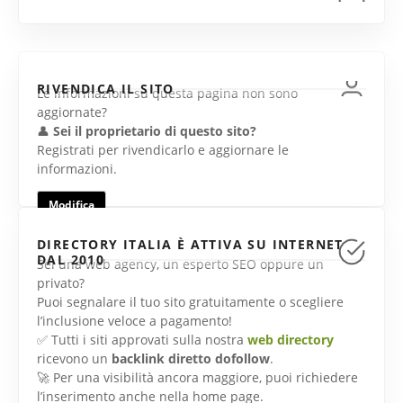
RIVENDICA IL SITO
Le informazioni su questa pagina non sono
aggiornate?
👤
Sei il proprietario di questo sito?
Registrati per rivendicarlo e aggiornare le
informazioni.
Modifica
DIRECTORY ITALIA È ATTIVA SU INTERNET
DAL 2010
Sei una web agency, un esperto SEO oppure un
privato?
Puoi segnalare il tuo sito gratuitamente o scegliere
l’inclusione veloce a pagamento!
✅ Tutti i siti approvati sulla nostra
web directory
ricevono un
backlink diretto dofollow
.
🚀 Per una visibilità ancora maggiore, puoi richiedere
l’inserimento anche nella home page.