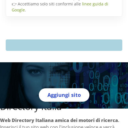
👉 Accettiamo solo siti conformi alle
linee guida di
Google
.
Aggiungi sito
Directory Italia
Web Directory Italiana
amica dei motori di ricerca
.
Inserisci il tuo sito web con l'inclusione veloce e verrà