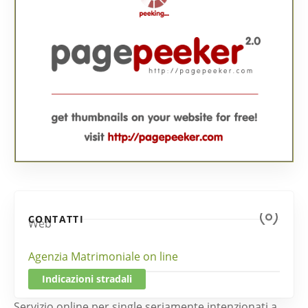
CONTATTI
Web
Agenzia Matrimoniale on line
Indicazioni stradali
Servizio online per single seriamente intenzionati a