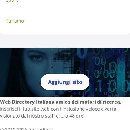
Turismo
Aggiungi sito
Directory Italia
Web Directory Italiana
amica dei motori di ricerca
.
Inserisci il tuo sito web con l'inclusione veloce e verrà
visionato dal nostro staff entro 48 ore.
© 2010-2026 fmstudio.it