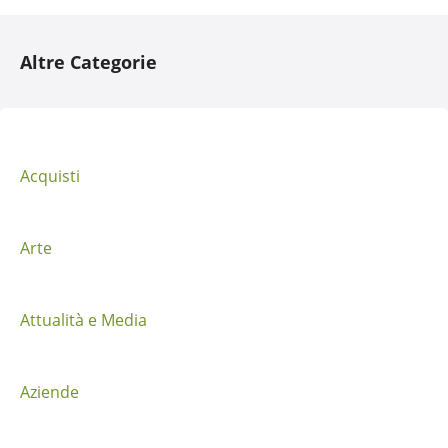
N
Altre Categorie
a
v
i
Acquisti
g
a
Arte
z
i
Attualità e Media
o
Aziende
n
e