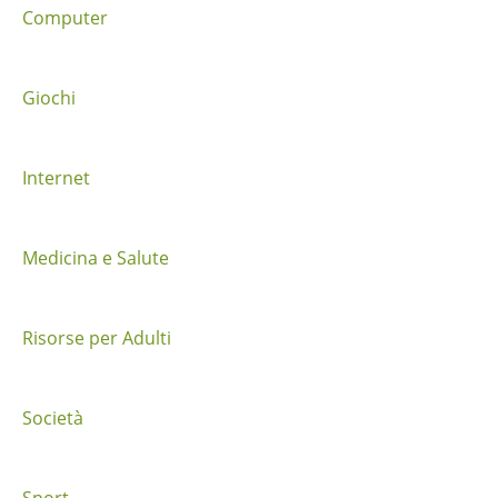
Computer
t
r
Giochi
a
i
Internet
p
o
Medicina e Salute
s
Risorse per Adulti
t
Società
Sport