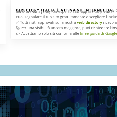
DIRECTORY ITALIA È ATTIVA SU INTERNET DAL 
Sei una web agency, un esperto SEO oppure un privato?
Puoi segnalare il tuo sito gratuitamente o scegliere l’inc
✅ Tutti i siti approvati sulla nostra
web directory
ricevon
🚀 Per una visibilità ancora maggiore, puoi richiedere l’
👉 Accettiamo solo siti conformi alle
linee guida di Googl