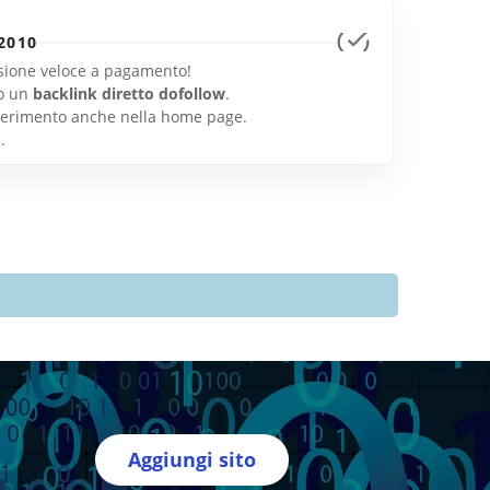
2010
lusione veloce a pagamento!
o un
backlink diretto dofollow
.
inserimento anche nella home page.
e
.
Aggiungi sito