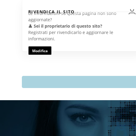
RIVENDICA IL SITO
Le informazioni su questa pagina non sono
aggiornate?
👤
Sei il proprietario di questo sito?
Registrati per rivendicarlo e aggiornare le
informazioni.
Modifica