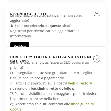
RIVENDICA IL SITO
Le informazioni su questa pagina non sono
aggiornate?
👤
Sei il proprietario di questo sito?
Registrati per rivendicarlo e aggiornare le
informazioni.
Modifica
DIRECTORY ITALIA È ATTIVA SU INTERNET
DAL 2010
Sei una web agency, un esperto SEO oppure un
privato?
Puoi segnalare il tuo sito gratuitamente o scegliere
l’inclusione veloce a pagamento!
✅ Tutti i siti approvati sulla nostra
web directory
ricevono un
backlink diretto dofollow
.
🚀 Per una visibilità ancora maggiore, puoi richiedere
l’inserimento anche nella home page.
👉 Accettiamo solo siti conformi alle
linee guida di
Google
.