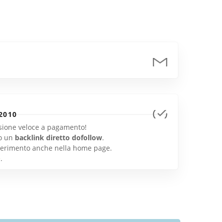
2010
lusione veloce a pagamento!
o un
backlink diretto dofollow
.
inserimento anche nella home page.
e
.