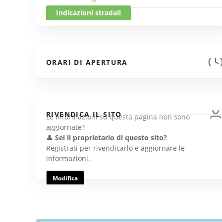
Indicazioni stradali
ORARI DI APERTURA
RIVENDICA IL SITO
Le informazioni su questa pagina non sono
aggiornate?
👤
Sei il proprietario di questo sito?
Registrati per rivendicarlo e aggiornare le
informazioni.
Modifica