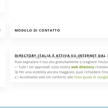
MODULO DI CONTATTO
DIRECTORY ITALIA È ATTIVA SU INTERNET DAL 
Sei una web agency, un esperto SEO oppure un privato?
Puoi segnalare il tuo sito gratuitamente o scegliere l’inc
✅ Tutti i siti approvati sulla nostra
web directory
ricevon
🚀 Per una visibilità ancora maggiore, puoi richiedere l’
👉 Accettiamo solo siti conformi alle
linee guida di Googl