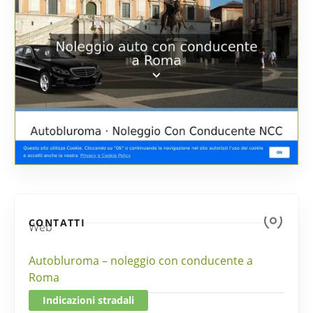
CONTATTI
Web
Autobluroma – noleggio con conducente a
Roma
Indicazioni stradali