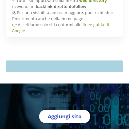
✅ Tutti i siti approvati sulla nostra
web directory
ricevono un
backlink diretto dofollow
.
🚀 Per una visibilità ancora maggiore, puoi richiedere
l’inserimento anche nella home page.
👉 Accettiamo solo siti conformi alle
linee guida di
Google
.
Aggiungi sito
Directory Italia