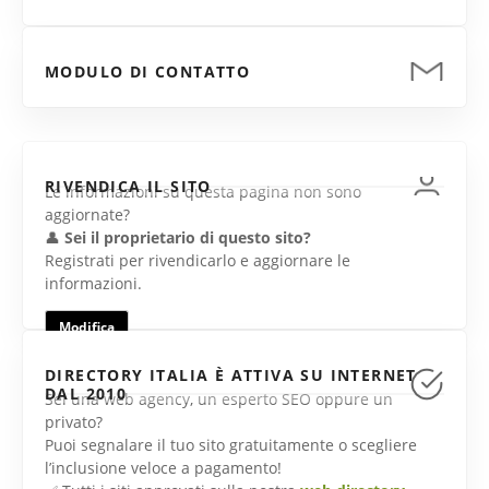
MODULO DI CONTATTO
RIVENDICA IL SITO
Le informazioni su questa pagina non sono
aggiornate?
👤
Sei il proprietario di questo sito?
Registrati per rivendicarlo e aggiornare le
informazioni.
Modifica
DIRECTORY ITALIA È ATTIVA SU INTERNET
DAL 2010
Sei una web agency, un esperto SEO oppure un
privato?
Puoi segnalare il tuo sito gratuitamente o scegliere
l’inclusione veloce a pagamento!