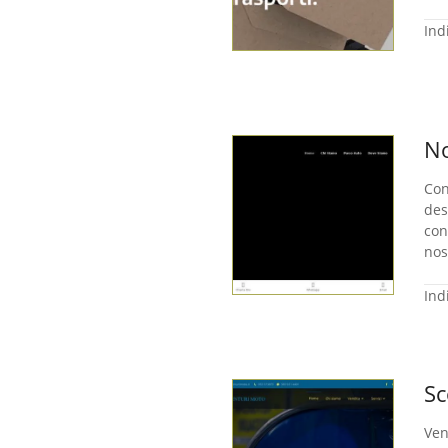
Ind
No
Con
des
con
nos
Ind
Sc
Ven