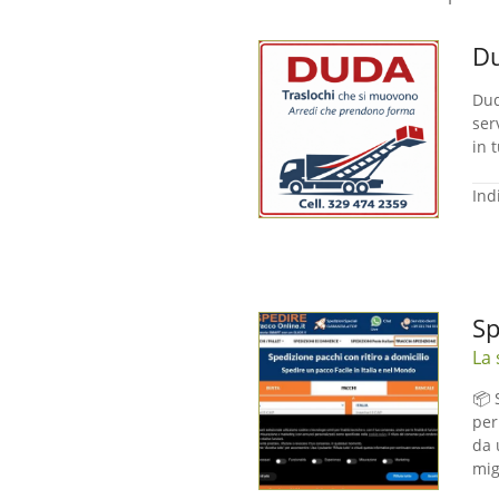
Du
Dud
ser
in 
Ind
Sp
La 
📦 
per
da 
mig