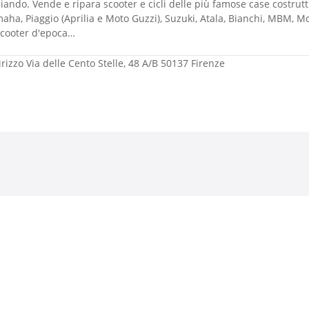
liando. Vende e ripara scooter e cicli delle più famose case costru
aha, Piaggio (Aprilia e Moto Guzzi), Suzuki, Atala, Bianchi, MBM, Mo
scooter d'epoca…
irizzo
Via delle Cento Stelle, 48 A/B 50137 Firenze