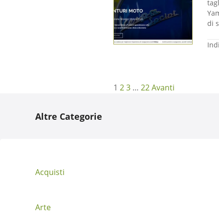
tag
Yam
di 
Ind
N
1
2
3
…
22
Avanti
a
Altre Categorie
v
i
g
Acquisti
a
z
Arte