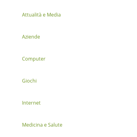
i
Attualità e Media
o
n
Aziende
e
t
Computer
r
a
Giochi
i
Internet
p
o
Medicina e Salute
s