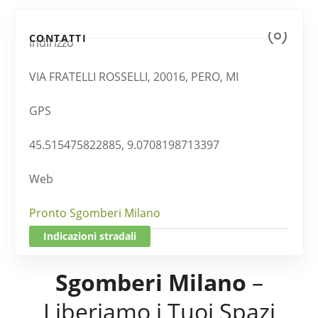
CONTATTI
Indirizzo
VIA FRATELLI ROSSELLI, 20016, PERO, MI
GPS
45.515475822885, 9.0708198713397
Web
Pronto Sgomberi Milano
Indicazioni stradali
Sgomberi Milano
–
Liberiamo i Tuoi Spazi