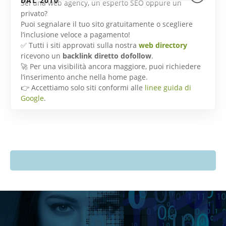
DAL 2010
Sei una web agency, un esperto SEO oppure un
privato?
Puoi segnalare il tuo sito gratuitamente o scegliere
l’inclusione veloce a pagamento!
✅ Tutti i siti approvati sulla nostra
web directory
ricevono un
backlink diretto dofollow
.
🚀 Per una visibilità ancora maggiore, puoi richiedere
l’inserimento anche nella home page.
👉 Accettiamo solo siti conformi alle
linee guida di
Google
.