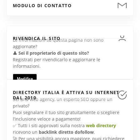
MODULO DI CONTATTO
RIVENDICA IL SITO
Le informazioni su questa pagina non sono
aggiornate?
👤
Sei il proprietario di questo sito?
Registrati per rivendicarlo e aggiornare le
informazioni.
Modifica
DIRECTORY ITALIA È ATTIVA SU INTERNET
DAL 2010
Sei una web agency, un esperto SEO oppure un
privato?
Puoi segnalare il tuo sito gratuitamente o scegliere
l’inclusione veloce a pagamento!
✅ Tutti i siti approvati sulla nostra
web directory
ricevono un
backlink diretto dofollow
.
🚀 Per una visibilità ancora maggiore, puoi richiedere