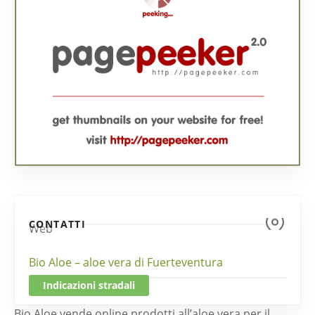
CONTATTI
Web
Bio Aloe – aloe vera di Fuerteventura
Indicazioni stradali
Bio Aloe vende online prodotti all’aloe vera per il