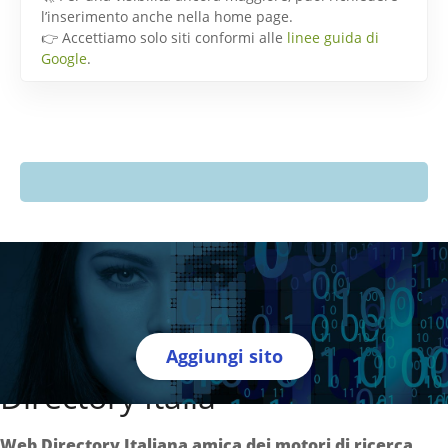
l’inserimento anche nella home page.
👉 Accettiamo solo siti conformi alle
linee guida di
Google
.
Aggiungi sito
Directory Italia
Web Directory Italiana
amica dei motori di ricerca
.