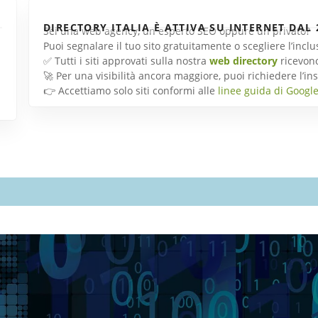
DIRECTORY ITALIA È ATTIVA SU INTERNET DAL 
Sei una web agency, un esperto SEO oppure un privato?
Puoi segnalare il tuo sito gratuitamente o scegliere l’inc
✅ Tutti i siti approvati sulla nostra
web directory
ricevon
🚀 Per una visibilità ancora maggiore, puoi richiedere l’
👉 Accettiamo solo siti conformi alle
linee guida di Googl