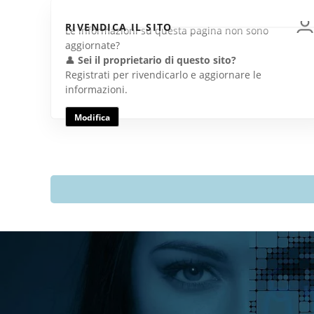
RIVENDICA IL SITO
Le informazioni su questa pagina non sono
aggiornate?
👤
Sei il proprietario di questo sito?
Registrati per rivendicarlo e aggiornare le
informazioni.
Modifica