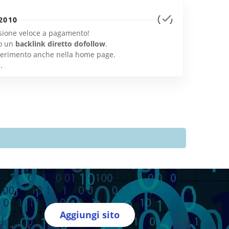
2010
lusione veloce a pagamento!
o un
backlink diretto dofollow
.
inserimento anche nella home page.
e
.
Aggiungi sito